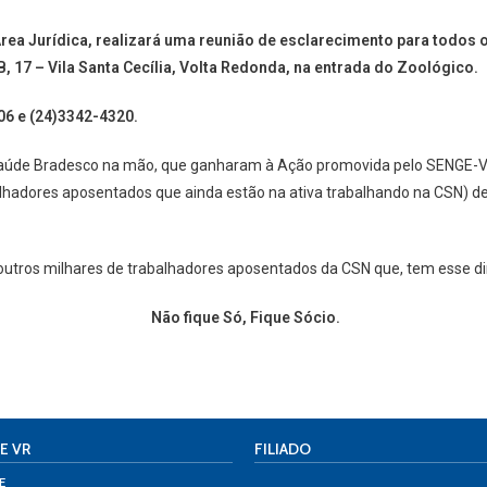
 Área Jurídica, realizará uma reunião de esclarecimento para todos
, 17 – Vila Santa Cecília, Volta Redonda, na entrada do Zoológico.
06 e (24)3342-4320.
e Saúde Bradesco na mão, que ganharam à Ação promovida pelo SENGE-V
balhadores aposentados que ainda estão na ativa trabalhando na CSN) 
utros milhares de trabalhadores aposentados da CSN que, tem esse dir
Não fique Só, Fique Sócio.
E VR
FILIADO
E