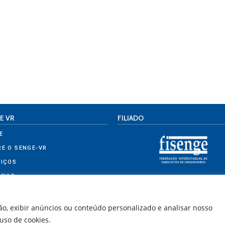
E VR
FILIADO
E
RE O SENGE-VR
VIÇOS
CIAS
ETINS
TATO
o, exibir anúncios ou conteúdo personalizado e analisar nosso
 uso de cookies.