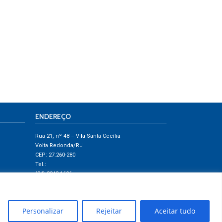
ENDEREÇO
Rua 21, nº 48 – Vila Santa Cecília
Volta Redonda/RJ
CEP: 27.260-280
Tel.:
(24) 3343-1606
(24) 3342-4320
Personalizar
Rejeitar
Aceitar tudo