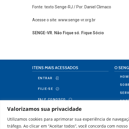
Fonte: texto Senge-RJ / Por: Daniel Climaco
Acesse o site: www.senge-vr.org.br
SENGE-VR. Não Fique só. Fique Sócio
ITENS MAIS ACESSADOS
O SENG
HOM
ENTRAR
SOB
FILIE-SE
SER
FALE CONOSCO
NOTÍ
Valorizamos sua privacidade
BOL
CON
Utilizamos cookies para aprimorar sua experiência de navegaçã
tráfego. Ao clicar em “Aceitar todos”, você concorda com nosso