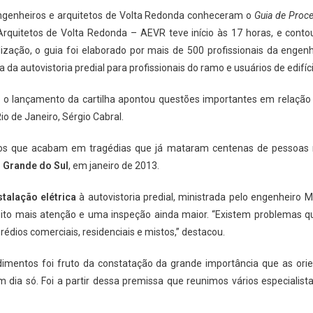
 engenheiros e arquitetos de Volta Redonda conheceram o
Guia de Proce
 Arquitetos de Volta Redonda – AEVR teve início às 17 horas, e con
ização, o guia foi elaborado por mais de 500 profissionais da enge
 da autovistoria predial para profissionais do ramo e usuários de edifí
o lançamento da cartilha apontou questões importantes em relação
o de Janeiro, Sérgio Cabral.
scos que acabam em tragédias que já mataram centenas de pessoas n
o
Grande do Sul
, em janeiro de 2013.
stalação elétrica
à autovistoria predial, ministrada pelo engenheiro 
muito mais atenção e uma inspeção ainda maior. “Existem problemas q
rédios comerciais, residenciais e mistos,” destacou.
imentos foi fruto da constatação da grande importância que as orien
m dia só. Foi a partir dessa premissa que reunimos vários especialista