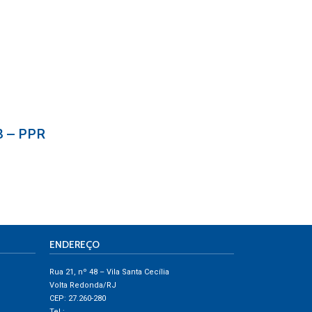
3 – PPR
ENDEREÇO
Rua 21, nº 48 – Vila Santa Cecília
Volta Redonda/RJ
CEP: 27.260-280
Tel.: