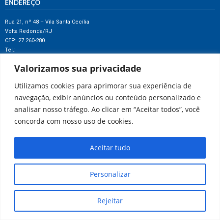
ENDEREÇO
Rua 21, nº 48 – Vila Santa Cecília
Volta Redonda/RJ
CEP: 27.260-280
Tel.:
(24) 3343-1606
Valorizamos sua privacidade
(24) 3342-4320
Utilizamos cookies para aprimorar sua experiência de
navegação, exibir anúncios ou conteúdo personalizado e
analisar nosso tráfego. Ao clicar em “Aceitar todos”, você
concorda com nosso uso de cookies.
Aceitar tudo
Personalizar
Rejeitar