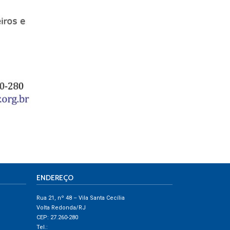
ENDEREÇO
Rua 21, nº 48 – Vila Santa Cecília
Volta Redonda/RJ
CEP: 27.260-280
Tel.: