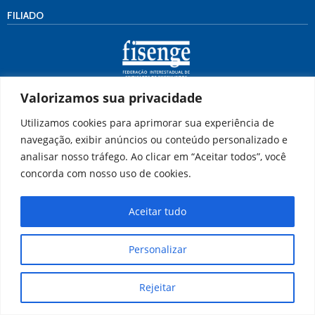
FILIADO
Valorizamos sua privacidade
ENDEREÇO
Utilizamos cookies para aprimorar sua experiência de
Rua 21, nº 48 – Vila Santa Cecília
navegação, exibir anúncios ou conteúdo personalizado e
Volta Redonda/RJ
analisar nosso tráfego. Ao clicar em “Aceitar todos”, você
CEP: 27.260-280
concorda com nosso uso de cookies.
Tel.:
(24) 3343-1606
(24) 3342-4320
Aceitar tudo
Personalizar
Rejeitar