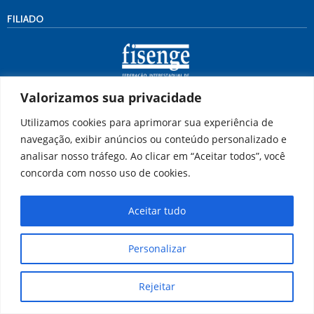
FILIADO
Valorizamos sua privacidade
ENDEREÇO
Utilizamos cookies para aprimorar sua experiência de
Rua 21, nº 48 – Vila Santa Cecília
navegação, exibir anúncios ou conteúdo personalizado e
Volta Redonda/RJ
analisar nosso tráfego. Ao clicar em “Aceitar todos”, você
CEP: 27.260-280
concorda com nosso uso de cookies.
Tel.:
(24) 3343-1606
(24) 3342-4320
Aceitar tudo
Personalizar
Rejeitar