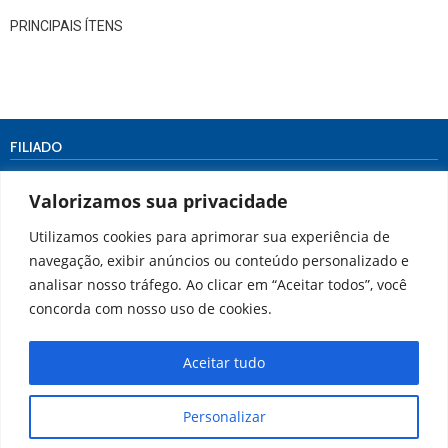
PRINCIPAIS ÍTENS
FILIADO
Valorizamos sua privacidade
Utilizamos cookies para aprimorar sua experiência de
navegação, exibir anúncios ou conteúdo personalizado e
ENDEREÇO
analisar nosso tráfego. Ao clicar em “Aceitar todos”, você
concorda com nosso uso de cookies.
Rua 21, nº 48 – Vila Santa Cecília
Volta Redonda/RJ
CEP: 27.260-280
Aceitar tudo
Tel.:
(24) 3343-1606
(24) 3342-4320
Personalizar